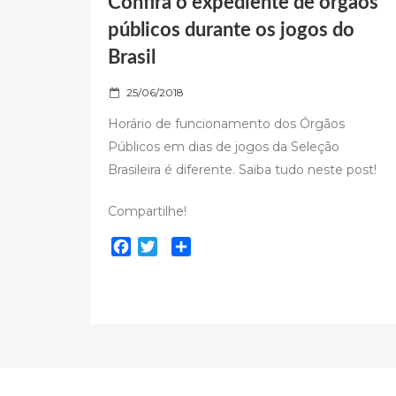
Confira o expediente de órgãos
públicos durante os jogos do
Brasil
P
25/06/2018
o
Horário de funcionamento dos Órgãos
s
Públicos em dias de jogos da Seleção
t
Brasileira é diferente. Saiba tudo neste post!
e
d
o
Compartilhe!
n
F
T
C
a
w
o
c
i
m
e
t
p
b
t
a
o
e
r
o
r
t
k
i